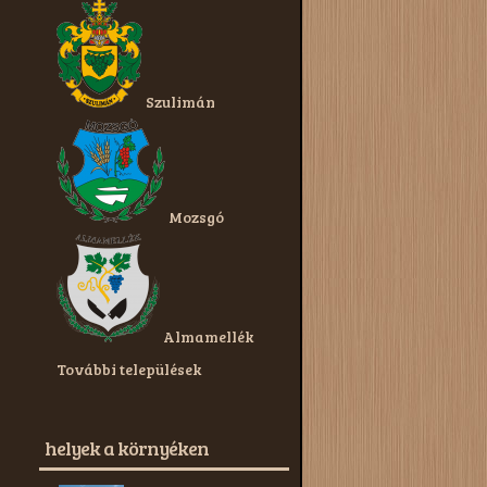
Szulimán
Mozsgó
Almamellék
További települések
helyek a környéken