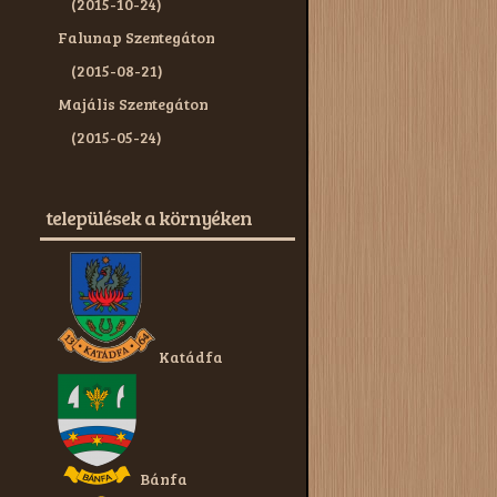
(2015-10-24)
Falunap Szentegáton
(2015-08-21)
Majális Szentegáton
(2015-05-24)
települések a környéken
Katádfa
Bánfa