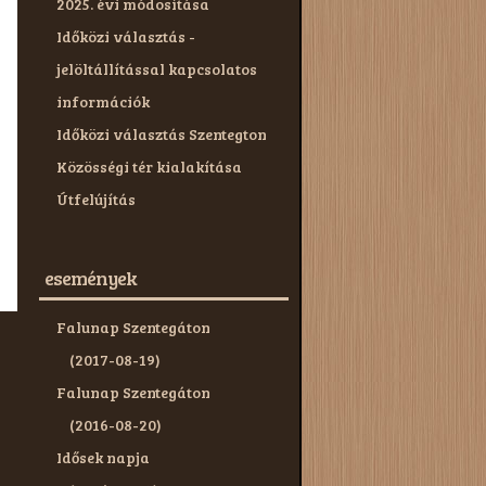
2025. évi módosítása
helyi fiata
Időközi választás -
közösségi teret
jelöltállítással kapcsolatos
2020-09-10
információk
Részletek
Időközi választás Szentegton
Közösségi tér kialakítása
Útfelújítás
események
Falunap Szentegáton
(2017-08-19)
Falunap Szentegáton
(2016-08-20)
Idősek napja