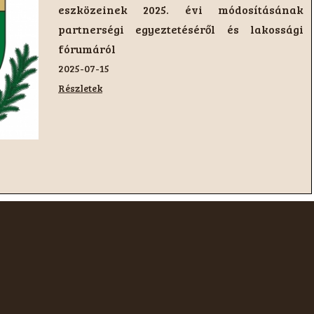
időközi választáson jelöltállításhoz
szükséges ajánlások számát.
2025-07-03
Részletek