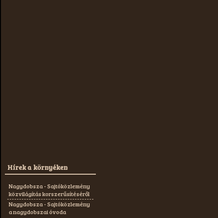
Hírek a környéken
Nagydobsza - Sajtóközlemény
közvilágítás korszerűsítéséről
Nagydobsza - Sajtóközlemény
a nagydobszai óvoda