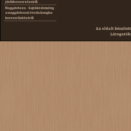
játékbeszerzéseiről.
Nagydobsza - Sajtóközlemény
a nagydobszai óvoda konyha
korszerűsítéséről
Az oldalt készített
Látogatók: