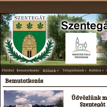
Főoldal
Bemutatkozás
Rólunk
Településünk
Kultúra
Bemutatkozás
Üdvözlünk mi
Szentegát