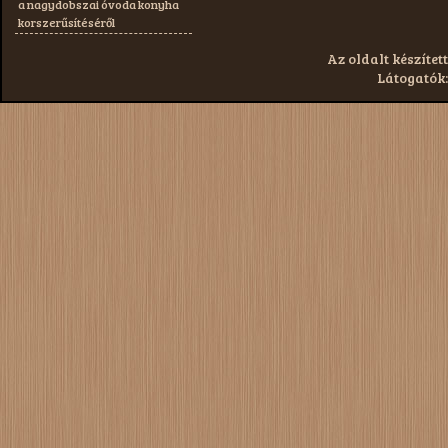
a nagydobszai óvoda konyha
korszerűsítéséről
Az oldalt készített
Látogatók: