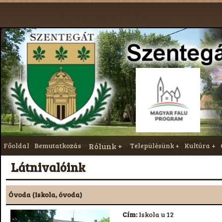
Főoldal
Bemutatkozás
Rólunk
Településünk
Kultúra
Látnivalóink
Óvoda (Iskola, óvoda)
Cím:
Iskola u 12