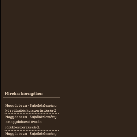
Hírek a környéken
Nagydobsza - Sajtóközlemény
közvilágítás korszerűsítéséről
Nagydobsza - Sajtóközlemény
a nagydobszai óvoda
játékbeszerzéseiről.
Nagydobsza - Sajtóközlemény