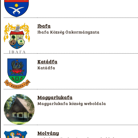
Ibafa
Ibafa Község Önkormányzata
Katádfa
Katádfa
Magyarlukafa
Magyarlukafa község weboldala
Molvány