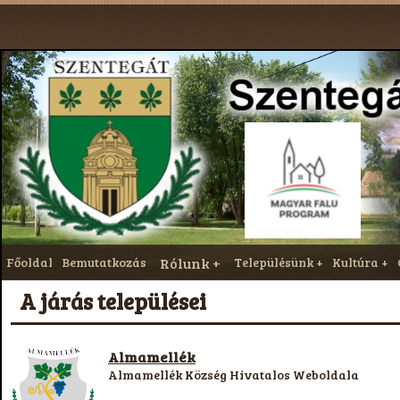
Főoldal
Bemutatkozás
Rólunk
Településünk
Kultúra
A járás települései
Almamellék
Almamellék Község Hivatalos Weboldala