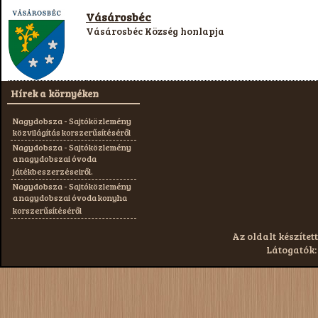
Vásárosbéc
Vásárosbéc Község honlapja
Hírek a környéken
Nagydobsza - Sajtóközlemény
közvilágítás korszerűsítéséről
Nagydobsza - Sajtóközlemény
a nagydobszai óvoda
játékbeszerzéseiről.
Nagydobsza - Sajtóközlemény
a nagydobszai óvoda konyha
korszerűsítéséről
Az oldalt készített
Látogatók: 