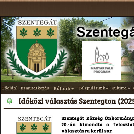
Főoldal
Bemutatkozás
Rólunk
Településünk
Kultúra
Időközi választás Szentegton (202
Szentegát Község Önkormányza
20.-án kimondta a feloszlat
választásra kerül sor.