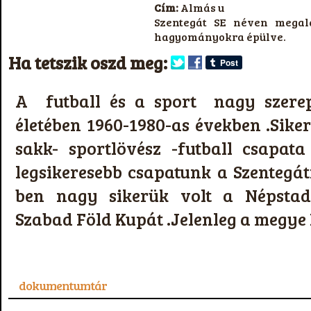
Cím:
Almás u
Szentegát SE néven megal
hagyományokra épülve.
Ha tetszik oszd meg:
A futball és a sport nagy szerepe
életében 1960-1980-as években .Sike
sakk- sportlövész -futball csapa
legsikeresebb csapatunk a Szentegát
ben nagy sikerük volt a Népstad
Szabad Föld Kupát .Jelenleg a megye I
dokumentumtár