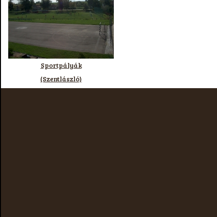
Sportpályák
(Szentlászló)