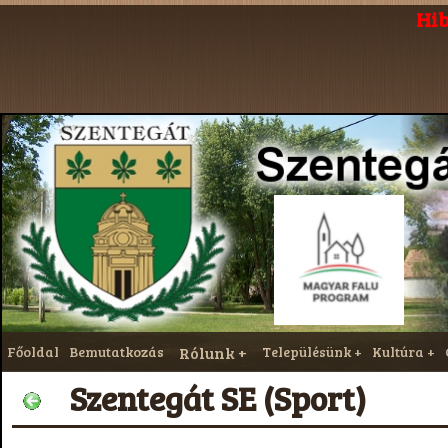
Hib
Főoldal
Bemutatkozás
Rólunk
Településünk
Kultúra
Szentegát SE (Sport)