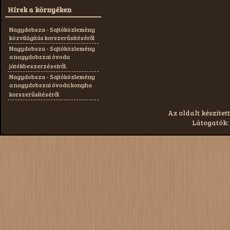
Hírek a környéken
Nagydobsza - Sajtóközlemény
közvilágítás korszerűsítéséről
Nagydobsza - Sajtóközlemény
a nagydobszai óvoda
játékbeszerzéseiről.
Nagydobsza - Sajtóközlemény
a nagydobszai óvoda konyha
korszerűsítéséről
Az oldalt készített
Látogatók: 