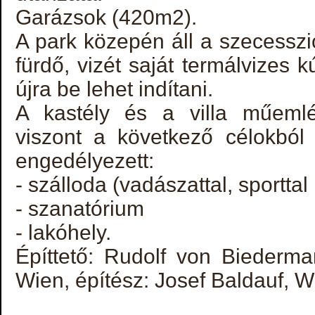
Garázsok (420m2).
A park közepén áll a szecesszió
fürdő, vizét saját termálvizes k
újra be lehet indítani.
A kastély és a villa műemlé
viszont a következő célokból 
engedélyezett:
- szálloda (vadászattal, sporttal
- szanatórium
- lakóhely.
Építtető: Rudolf von Biederm
Wien, építész: Josef Baldauf, 