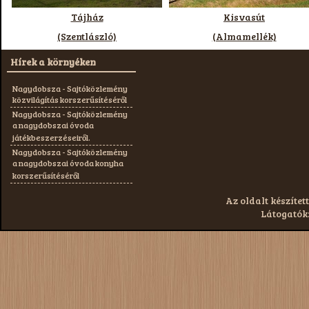
Tájház
Kisvasút
(Szentlászló)
(Almamellék)
Hírek a környéken
Nagydobsza - Sajtóközlemény
közvilágítás korszerűsítéséről
Nagydobsza - Sajtóközlemény
a nagydobszai óvoda
játékbeszerzéseiről.
Nagydobsza - Sajtóközlemény
a nagydobszai óvoda konyha
korszerűsítéséről
Az oldalt készített
Látogatók: