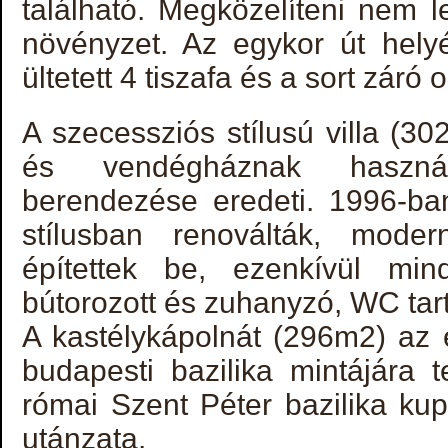
található. Megközelíteni nem l
növényzet. Az egykor út hely
ültetett 4 tiszafa és a sort záró o
A szecessziós stílusú villa (3
és vendégháznak haszná
berendezése eredeti. 1996-ban
stílusban renoválták, moder
építettek be, ezenkívül mi
bútorozott és zuhanyzó, WC tar
A kastélykápolnát (296m2) az é
budapesti bazilika mintájára 
római Szent Péter bazilika ku
utánzata.