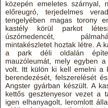
közepén emeletes szárnyal, 
előreugró, terjedelmes vera
tengelyében magas torony em
kastély körül parkot létesí
úszómedencét, pálmahá
mintakészletet hoztak létre. A k
a park déli oldalán épít
mauzóleumát, mely egyben a 
volt. Itt külön ki kell emelni 
berendezését, felszerelését é
Angster gyárban készült. A kas
kettős gesztenyesor vezet a t
igen elhanyagolt, leromlott ál