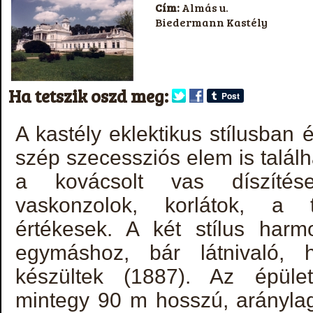
Cím:
Almás u.
Biedermann Kastély
Ha tetszik oszd meg:
A kastély eklektikus stílusban é
szép szecessziós elem is találh
a kovácsolt vas díszítések
vaskonzolok, korlátok, a té
értékesek. A két stílus harmo
egymáshoz, bár látnivaló,
készültek (1887). Az épüle
mintegy 90 m hosszú, aránylag