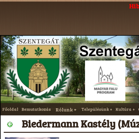
Hib
Főoldal
Bemutatkozás
Rólunk
Településünk
Kultúra
Biedermann Kastély (Mú