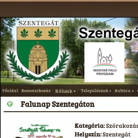
Főoldal
Bemutatkozás
Rólunk
Településünk
Kultúra
Falunap Szentegáton
Kategória:
Szórakozá
Helyszín:
Szentegát