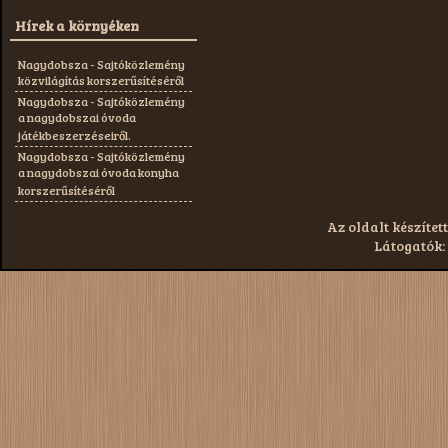
Hírek a környéken
Nagydobsza - Sajtóközlemény
közvilágítás korszerűsítéséről
Nagydobsza - Sajtóközlemény
a nagydobszai óvoda
játékbeszerzéseiről.
Nagydobsza - Sajtóközlemény
a nagydobszai óvoda konyha
korszerűsítéséről
Az oldalt készített
Látogatók: 