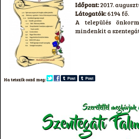
Időpont:
2017. auguszt
Látogatók:
6194 fő.
A település önkorm
mindenkit a szentegá
Ha tetszik oszd meg: